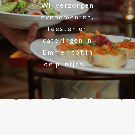
Wij verzorgen
evenementen,
feesten en
cateringen in
Emmen tot in
de puntjes...